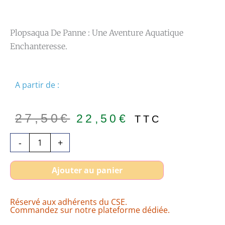
Plopsaqua De Panne : Une Aventure Aquatique
Enchanteresse.
A partir de :
Le
Le
27,50
€
22,50
€
TTC
prix
prix
quantité
-
+
initial
actuel
de
était :
est :
Billet
27,50€.
22,50€.
Ajouter au panier
Plopsaqua
pas
Réservé aux adhérents du CSE.
cher
Commandez sur notre plateforme dédiée.