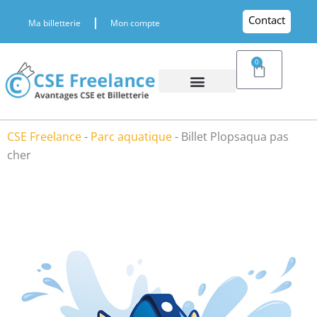
Aller
Contact
Ma billetterie
Mon compte
au
contenu
0
Panier
CSE Freelance
-
Parc aquatique
-
Billet Plopsaqua pas
cher