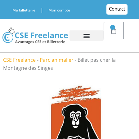
Aller
Contact
Ma billetterie
Mon compte
au
contenu
0
Panier
CSE Freelance
-
Parc animalier
-
Billet pas cher la
Montagne des Singes