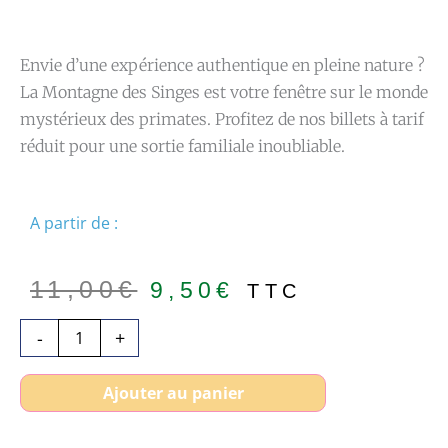
Envie d’une expérience authentique en pleine nature ?
La Montagne des Singes est votre fenêtre sur le monde
mystérieux des primates. Profitez de nos billets à tarif
réduit pour une sortie familiale inoubliable.
A partir de :
Le
Le
11,00
€
9,50
€
TTC
prix
prix
quantité
-
+
initial
actuel
de
était :
est :
Billet
11,00€.
9,50€.
Ajouter au panier
pas
cher