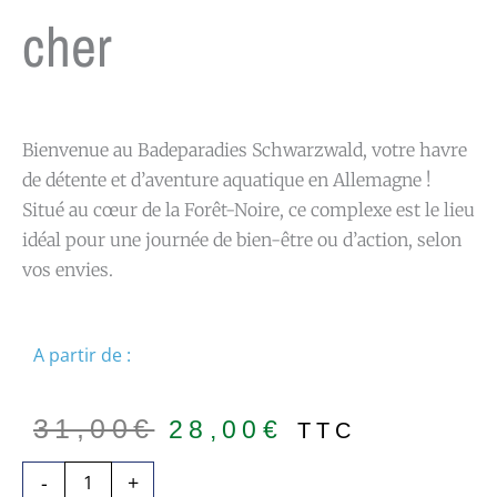
cher
Bienvenue au Badeparadies Schwarzwald, votre havre
de détente et d’aventure aquatique en Allemagne !
Situé au cœur de la Forêt-Noire, ce complexe est le lieu
idéal pour une journée de bien-être ou d’action, selon
vos envies.
A partir de :
Le
Le
31,00
€
28,00
€
TTC
prix
prix
quantité
-
+
initial
actuel