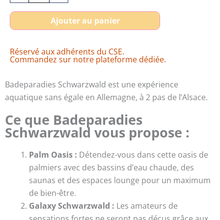
de
était :
est :
Billet
31,00€.
28,00€.
Ajouter au panier
Badeparadies
Schwarzwald
Réservé aux adhérents du CSE.
pas
Commandez sur notre plateforme dédiée.
cher
Badeparadies Schwarzwald est une expérience
aquatique sans égale en Allemagne, à 2 pas de l’Alsace.
Ce que Badeparadies
Schwarzwald vous propose :
Palm Oasis :
Détendez-vous dans cette oasis de
palmiers avec des bassins d’eau chaude, des
saunas et des espaces lounge pour un maximum
de bien-être.
Galaxy Schwarzwald :
Les amateurs de
sensations fortes ne seront pas déçus grâce aux