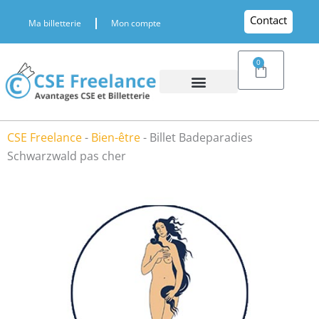
Aller
Contact
Ma billetterie
Mon compte
au
contenu
0
Panier
CSE Freelance
-
Bien-être
-
Billet Badeparadies
Schwarzwald pas cher