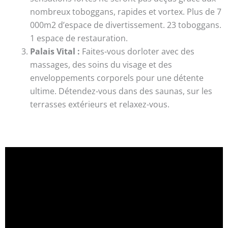
nombreux toboggans, rapides et vortex. Plus de 7
000m2 d’espace de divertissement. 23 toboggans.
1 espace de restauration.
Palais Vital :
Faites-vous dorloter avec des
massages, des soins du visage et des
enveloppements corporels pour une détente
ultime. Détendez-vous dans des saunas, sur les
terrasses extérieurs et relaxez-vous.